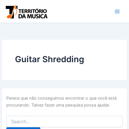
Pesquisar
Ir
por:
para
o
conteúdo
Guitar Shredding
Parece que não conseguimos encontrar o que você está
procurando. Talvez fazer uma pesquisa possa ajudar.