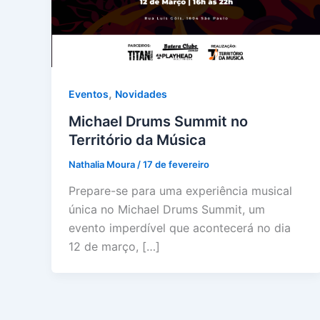
,
Eventos
Novidades
Michael Drums Summit no
Território da Música
Nathalia Moura
/
17 de fevereiro
Prepare-se para uma experiência musical
única no Michael Drums Summit, um
evento imperdível que acontecerá no dia
12 de março, […]