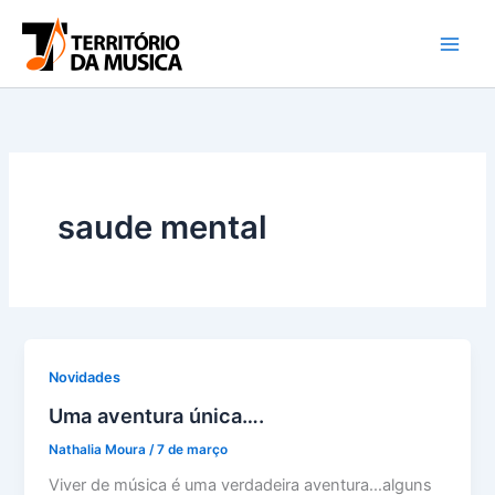
Ir
para
o
conteúdo
saude mental
Novidades
Uma aventura única….
Nathalia Moura
/
7 de março
Viver de música é uma verdadeira aventura…alguns