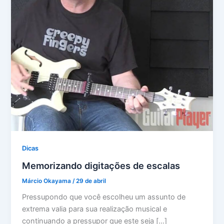
Dicas
Memorizando digitações de escalas
Márcio Okayama
/
29 de abril
Pressupondo que você escolheu um assunto de
extrema valia para sua realização musical e
continuando a pressupor que este seja […]